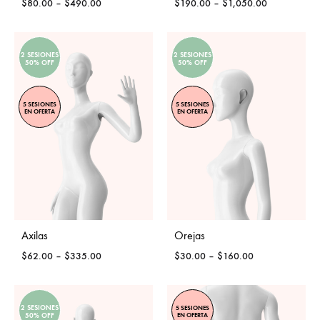
Price
Price
$
80.00
–
$
490.00
$
190.00
–
$
1,050.00
range:
range:
$80.00
$190.00
through
through
2 SESIONES
2 SESIONES
$490.00
$1,050.00
50% OFF
50% OFF
5 SESIONES
5 SESIONES
EN OFERTA
EN OFERTA
Axilas
Orejas
Price
Price
$
62.00
–
$
335.00
$
30.00
–
$
160.00
range:
range:
$62.00
$30.00
through
through
2 SESIONES
5 SESIONES
$335.00
$160.00
EN OFERTA
50% OFF