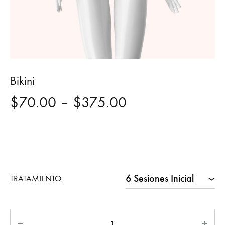
Bikini
Price
$
70.00
–
$
375.00
range:
$70.00
through
TRATAMIENTO:
$375.00
Quantity