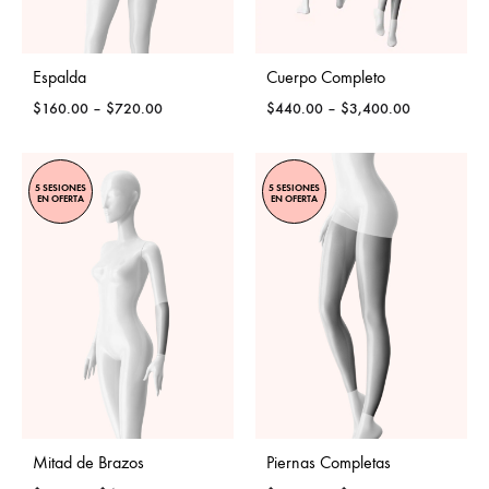
Espalda
Cuerpo Completo
Price
Price
$
160.00
–
$
720.00
$
440.00
–
$
3,400.00
range:
range:
$160.00
$440.00
through
through
5 SESIONES
5 SESIONES
$720.00
$3,400.00
EN OFERTA
EN OFERTA
Mitad de Brazos
Piernas Completas