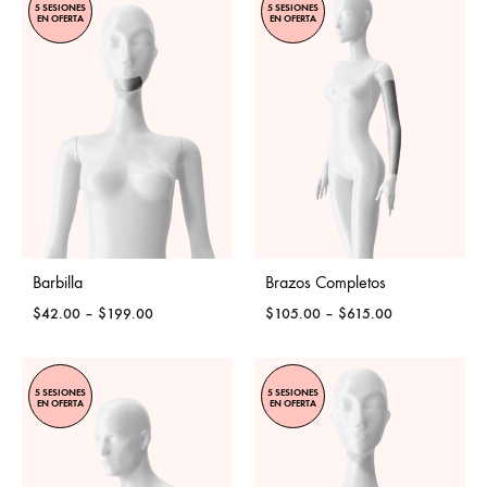
5 SESIONES
5 SESIONES
EN OFERTA
EN OFERTA
Barbilla
Brazos Completos
Price
Price
$
42.00
–
$
199.00
$
105.00
–
$
615.00
range:
range:
$42.00
$105.00
through
through
5 SESIONES
5 SESIONES
$199.00
$615.00
EN OFERTA
EN OFERTA