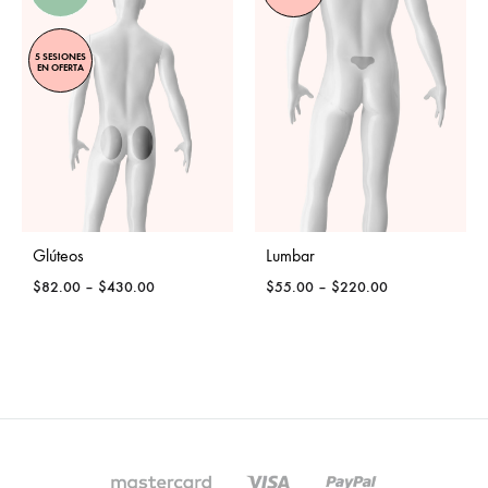
5 SESIONES
EN OFERTA
Glúteos
Lumbar
Price
Price
$
82.00
–
$
430.00
$
55.00
–
$
220.00
range:
range:
$82.00
$55.00
through
through
$430.00
$220.00