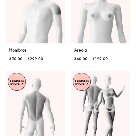
Hombros
Areola
Price
Price
$
50.00
–
$
299.00
$
40.00
–
$
199.00
range:
range:
$50.00
$40.00
through
through
5 SESIONES
5 SESIONES
$299.00
$199.00
EN OFERTA
EN OFERTA