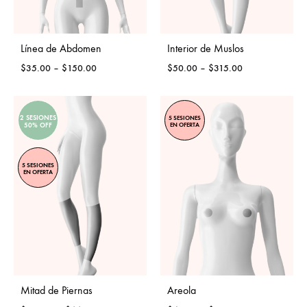
Línea de Abdomen
Interior de Muslos
Price
Price
$
35.00
–
$
150.00
$
50.00
–
$
315.00
range:
range:
$35.00
$50.00
through
through
2 SESIONES
5 SESIONES
$150.00
$315.00
EN OFERTA
50% OFF
5 SESIONES
EN OFERTA
Mitad de Piernas
Areola