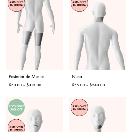
5 SESIONES
5 SESIONES
EN OFERTA
EN OFERTA
Posterior de Muslos
Nuca
Price
Price
$
50.00
–
$
315.00
$
55.00
–
$
240.00
range:
range:
$50.00
$55.00
through
through
2 SESIONES
5 SESIONES
$315.00
$240.00
EN OFERTA
50% OFF
5 SESIONES
EN OFERTA