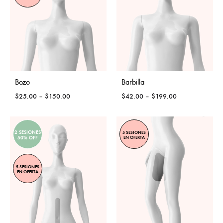
Bozo
Barbilla
Price
Price
$
25.00
–
$
150.00
$
42.00
–
$
199.00
range:
range:
$25.00
$42.00
through
through
2 SESIONES
5 SESIONES
$150.00
$199.00
EN OFERTA
50% OFF
5 SESIONES
EN OFERTA