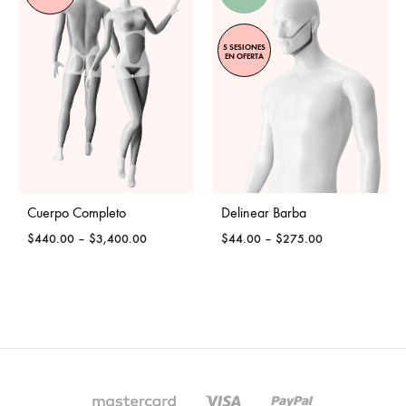
5 SESIONES
EN OFERTA
Cuerpo Completo
Delinear Barba
Price
Price
$
440.00
–
$
3,400.00
$
44.00
–
$
275.00
range:
range:
$440.00
$44.00
through
through
$3,400.00
$275.00