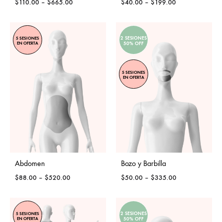
Price
Price
$
110.00
–
$
665.00
$
40.00
–
$
199.00
range:
range:
$110.00
$40.00
through
through
2 SESIONES
5 SESIONES
$665.00
$199.00
EN OFERTA
50% OFF
5 SESIONES
EN OFERTA
Abdomen
Bozo y Barbilla
Price
Price
$
88.00
–
$
520.00
$
50.00
–
$
335.00
range:
range:
$88.00
$50.00
through
through
2 SESIONES
5 SESIONES
$520.00
$335.00
EN OFERTA
50% OFF