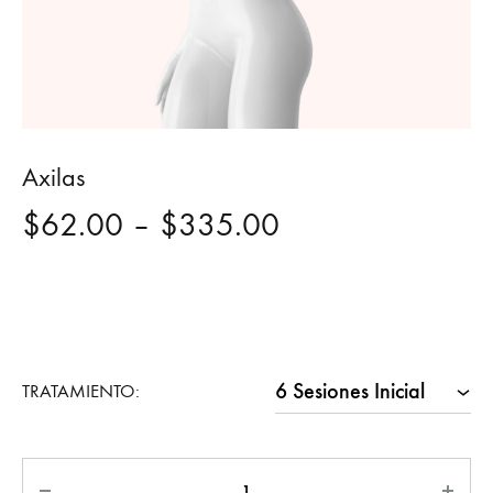
Axilas
Price
$
62.00
–
$
335.00
range:
$62.00
through
TRATAMIENTO:
$335.00
Quantity