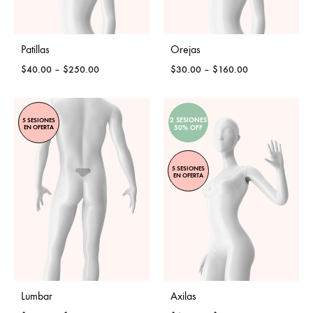
Patillas
Orejas
Price
Price
$
40.00
–
$
250.00
$
30.00
–
$
160.00
range:
range:
$40.00
$30.00
through
through
2 SESIONES
5 SESIONES
$250.00
$160.00
EN OFERTA
50% OFF
5 SESIONES
EN OFERTA
Lumbar
Axilas