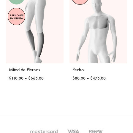
5 SESIONES
EN OFERTA
Mitad de Piernas
Pecho
Price
Price
$
110.00
–
$
665.00
$
80.00
–
$
475.00
range:
range:
$110.00
$80.00
through
through
$665.00
$475.00