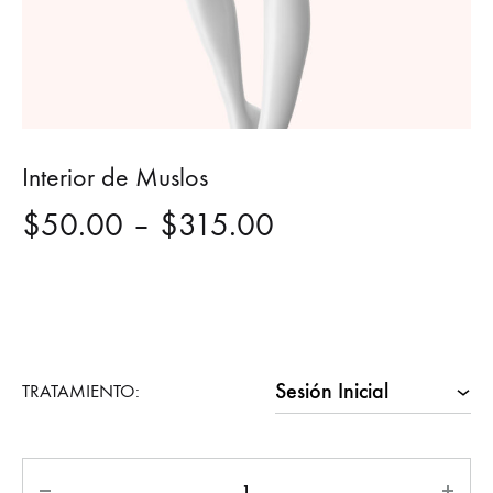
Interior de Muslos
Price
$
50.00
–
$
315.00
range:
$50.00
through
TRATAMIENTO:
$315.00
Quantity