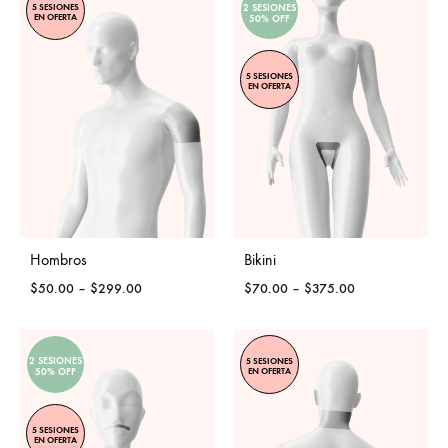
2 SESIONES
5 SESIONES
EN OFERTA
50% OFF
5 SESIONES
EN OFERTA
Hombros
Bikini
Price
Price
$
50.00
–
$
299.00
$
70.00
–
$
375.00
range:
range:
$50.00
$70.00
through
through
2 SESIONES
5 SESIONES
$299.00
$375.00
EN OFERTA
50% OFF
5 SESIONES
EN OFERTA