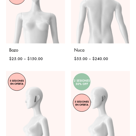
Bozo
Nuca
Price
Price
$
25.00
–
$
150.00
$
55.00
–
$
240.00
range:
range:
$25.00
$55.00
through
through
2 SESIONES
5 SESIONES
$150.00
$240.00
EN OFERTA
50% OFF
5 SESIONES
EN OFERTA