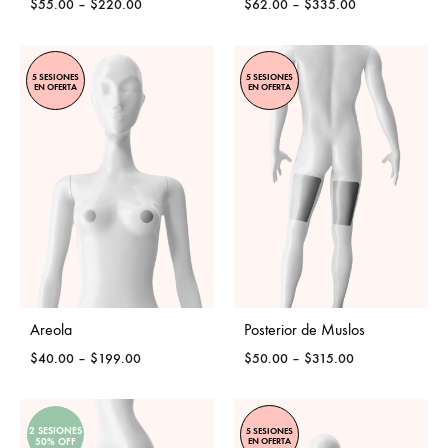
Price
Price
$
55.00
–
$
220.00
$
62.00
–
$
335.00
range:
range:
$55.00
$62.00
through
through
5 SESIONES
5 SESIONES
$220.00
$335.00
EN OFERTA
EN OFERTA
Areola
Posterior de Muslos
Price
Price
$
40.00
–
$
199.00
$
50.00
–
$
315.00
range:
range:
$40.00
$50.00
through
through
2 SESIONES
5 SESIONES
$199.00
$315.00
EN OFERTA
50% OFF